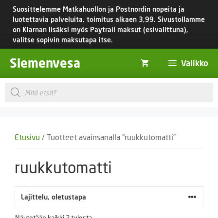
Siirry
Suosittelemme Matkahuollon ja Postnordin nopeita ja
sisältöön
luotettavia palveluita, toimitus
alkaen 3,99.
Sivustollamme
on Klarnan lisäksi myös Paytrail maksut (esivalittuna),
valitse sopivin maksutapa itse.
Siemenvesa
Valikko
Products
search
Etusivu
/ Tuotteet avainsanalla “ruukkutomatti”
ruukkutomatti
Näytetään kaikki 2 tulosta