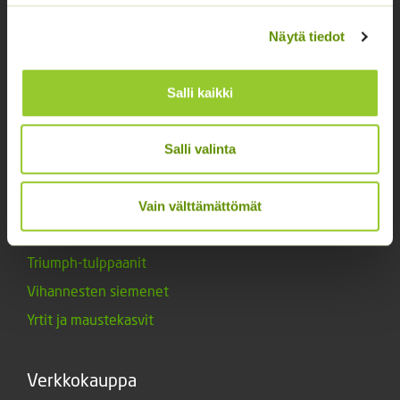
Kukkasipulit
Kukkien siemenet
Näytä tiedot
Lannoitteet
Maanparannusaineet
Salli kaikki
Marjat ja mansikat
Muut siemenet
Salli valinta
Muut tuotteet
Siemenperunat
Vain välttämättömät
Tarvikkeet
Triumph-tulppaanit
Vihannesten siemenet
Yrtit ja maustekasvit
Verkkokauppa