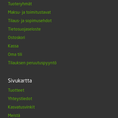
Tuoteryhmät
Maksu- ja toimitustavat
Tilaus- ja sopimusehdot
Tietosuojaseloste
Ostoskori
Kassa
Oma tili
Tilauksen peruutuspyyntö
Sivukartta
Tuotteet
Yhteystiedot
Kasvatusvinkit
Meistä