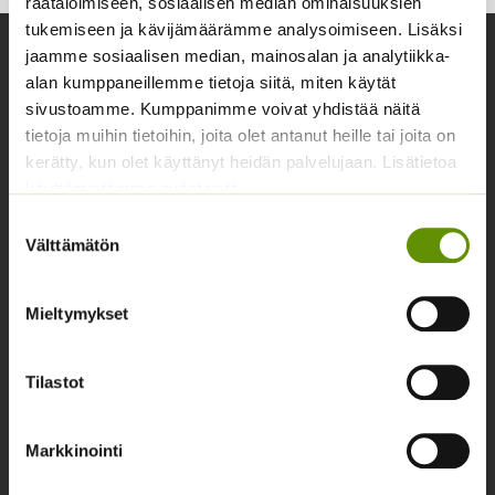
räätälöimiseen, sosiaalisen median ominaisuuksien
tukemiseen ja kävijämäärämme analysoimiseen. Lisäksi
jaamme sosiaalisen median, mainosalan ja analytiikka-
Yhteystiedot
alan kumppaneillemme tietoja siitä, miten käytät
Asiakaspalvelu avoinna arkisin klo 10-17
sivustoamme. Kumppanimme voivat yhdistää näitä
tietoja muihin tietoihin, joita olet antanut heille tai joita on
02 631 9700
kerätty, kun olet käyttänyt heidän palvelujaan. Lisätietoa
info@siemenvesa.fi
käyttämistämme evästeistä
Keskuskatu 40, Aito kaupan yhteydessä. 38700
Suostumuksen
Välttämätön
Kankaanpää.
valinta
Noutopiste avoinna sopimuksen mukaan ja arkisin 10-
17.
Mieltymykset
Facebook
Instagram
Tilastot
Tuoteryhmät
Markkinointi
Osastottomat tuotteet