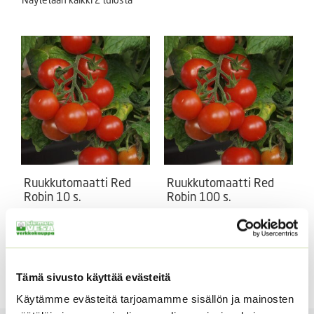
Ruukkutomaatti Red
Ruukkutomaatti Red
Robin 10 s.
Robin 100 s.
Annos n. 10 s.
Matala kirsikkatomaatti
17,70
€
Sisältää arvonlisäveron
ALE!
Alkuperäinen
Nykyinen
3,90
€
3,50
€
Sisältää
Tämä sivusto käyttää evästeitä
hinta
hinta
arvonlisäveron
oli:
on:
Käytämme evästeitä tarjoamamme sisällön ja mainosten
3,90 €.
3,50 €.