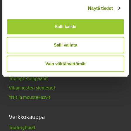
Kukkien siemenet
Näytä tiedot
Lannoitteet
Maanparannusaineet
Salli kaikki
Marjat ja mansikat
Muut siemenet
Salli valinta
Muut tuotteet
Siemenperunat
Vain välttämättömät
Tarvikkeet
Triumph-tulppaanit
Vihannesten siemenet
Yrtit ja maustekasvit
Verkkokauppa
Tuoteryhmät