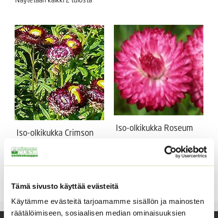
Iso-olkikukka Roseum
Iso-olkikukka Crimson
Violet
Xerochrysum bracteatum
Hintaluokka:
1,90
€
–
2,70
€
Xerochrysum bracteatum
Sisältää
1,90 €
arvonlisäveron
Hintaluokka:
1,90
€
–
7,50
€
Sisältää
-
1,90 €
arvonlisäveron
Tämä sivusto käyttää evästeitä
2,70 €
-
7,50 €
Käytämme evästeitä tarjoamamme sisällön ja mainosten
räätälöimiseen, sosiaalisen median ominaisuuksien