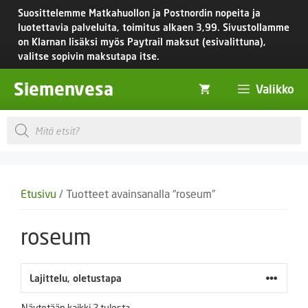
Siirry
Suosittelemme Matkahuollon ja Postnordin nopeita ja
sisältöön
luotettavia palveluita, toimitus
alkaen 3,99.
Sivustollamme
on Klarnan lisäksi myös Paytrail maksut (esivalittuna),
valitse sopivin maksutapa itse.
Siemenvesa
Valikko
Products
search
Etusivu
/ Tuotteet avainsanalla “roseum”
roseum
Näytetään kaikki 2 tulosta