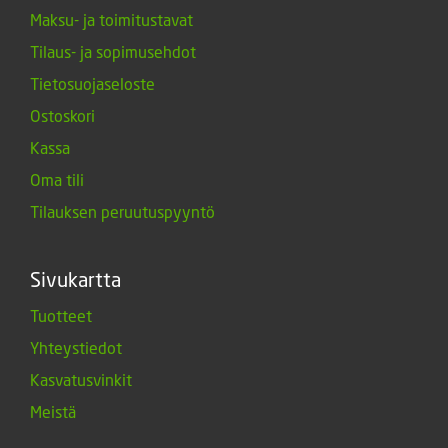
Maksu- ja toimitustavat
Tilaus- ja sopimusehdot
Tietosuojaseloste
Ostoskori
Kassa
Oma tili
Tilauksen peruutuspyyntö
Sivukartta
Tuotteet
Yhteystiedot
Kasvatusvinkit
Meistä