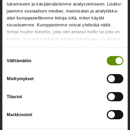
tukemiseen ja kävijämäärämme analysoimiseen. Lisäksi
Yhteystiedot
jaamme sosiaalisen median, mainosalan ja analytiikka-
alan kumppaneillemme tietoja siitä, miten käytät
Asiakaspalvelu avoinna arkisin klo 10-17
sivustoamme. Kumppanimme voivat yhdistää näitä
02 631 9700
tietoja muihin tietoihin, joita olet antanut heille tai joita on
kerätty, kun olet käyttänyt heidän palvelujaan. Lisätietoa
info@siemenvesa.fi
käyttämistämme evästeistä
Keskuskatu 40, Aito kaupan yhteydessä. 38700
Suostumuksen
Kankaanpää.
Välttämätön
valinta
Noutopiste avoinna sopimuksen mukaan ja arkisin 10-
17.
Mieltymykset
Facebook
Instagram
Tilastot
Tuoteryhmät
Markkinointi
Osastottomat tuotteet
Kukkasipulit