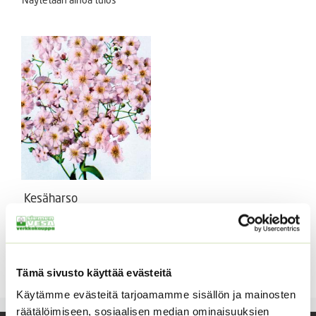
Kesäharso
ruusunpunainen
Gypsophila elegans Rosea
Hintaluokka:
1,50
€
–
14,00
€
Sisältää
1,50 €
arvonlisäveron
Tämä sivusto käyttää evästeitä
-
Käytämme evästeitä tarjoamamme sisällön ja mainosten
14,00 €
räätälöimiseen, sosiaalisen median ominaisuuksien