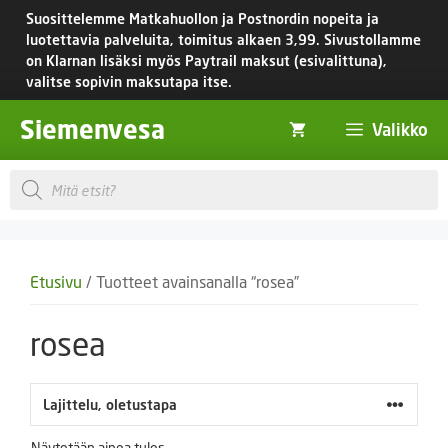
Siirry
Suosittelemme Matkahuollon ja Postnordin nopeita ja
sisältöön
luotettavia palveluita, toimitus
alkaen 3,99.
Sivustollamme
on Klarnan lisäksi myös Paytrail maksut (esivalittuna),
valitse sopivin maksutapa itse.
Siemenvesa
Valikko
Products
search
Etusivu
/ Tuotteet avainsanalla “rosea”
rosea
Näytetään ainoa tulos