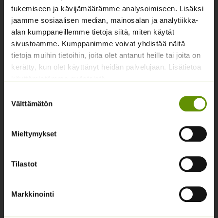
tukemiseen ja kävijämäärämme analysoimiseen. Lisäksi
Yhteystiedot
jaamme sosiaalisen median, mainosalan ja analytiikka-
alan kumppaneillemme tietoja siitä, miten käytät
Asiakaspalvelu avoinna arkisin klo 10-17
sivustoamme. Kumppanimme voivat yhdistää näitä
02 631 9700
tietoja muihin tietoihin, joita olet antanut heille tai joita on
kerätty, kun olet käyttänyt heidän palvelujaan. Lisätietoa
info@siemenvesa.fi
käyttämistämme evästeistä
Keskuskatu 40, Aito kaupan yhteydessä. 38700
Suostumuksen
Kankaanpää.
Välttämätön
valinta
Noutopiste avoinna sopimuksen mukaan ja arkisin 10-
17.
Mieltymykset
Facebook
Instagram
Tilastot
Tuoteryhmät
Markkinointi
Osastottomat tuotteet
Kukkasipulit