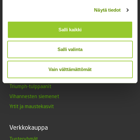
Kukkien siemenet
Näytä tiedot
Lannoitteet
Maanparannusaineet
Salli kaikki
Marjat ja mansikat
Muut siemenet
Salli valinta
Muut tuotteet
Siemenperunat
Vain välttämättömät
Tarvikkeet
Triumph-tulppaanit
Vihannesten siemenet
Yrtit ja maustekasvit
Verkkokauppa
Tuoteryhmät