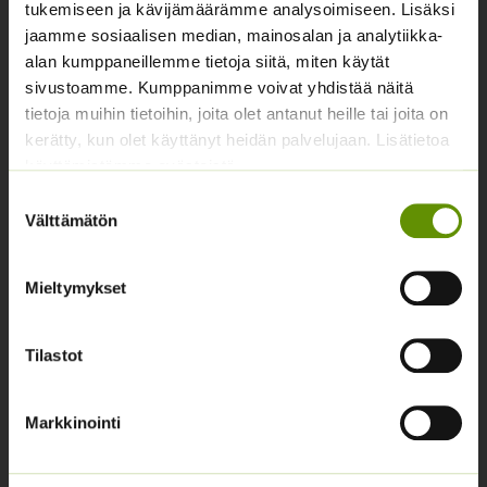
tukemiseen ja kävijämäärämme analysoimiseen. Lisäksi
Yhteystiedot
jaamme sosiaalisen median, mainosalan ja analytiikka-
Asiakaspalvelu avoinna arkisin klo 10-17
alan kumppaneillemme tietoja siitä, miten käytät
sivustoamme. Kumppanimme voivat yhdistää näitä
02 631 9700
tietoja muihin tietoihin, joita olet antanut heille tai joita on
kerätty, kun olet käyttänyt heidän palvelujaan. Lisätietoa
info@siemenvesa.fi
käyttämistämme evästeistä
Keskuskatu 40, Aito kaupan yhteydessä. 38700
Suostumuksen
Kankaanpää.
Välttämätön
valinta
Noutopiste avoinna sopimuksen mukaan ja arkisin 10-
17.
Mieltymykset
Facebook
Instagram
Tilastot
Tuoteryhmät
Osastottomat tuotteet
Markkinointi
Kukkasipulit