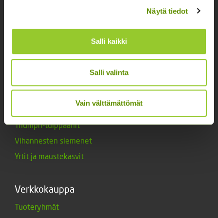
Kukkien siemenet
Näytä tiedot
Lannoitteet
Maanparannusaineet
Salli kaikki
Marjat ja mansikat
Muut siemenet
Salli valinta
Muut tuotteet
Siemenperunat
Vain välttämättömät
Tarvikkeet
Triumph-tulppaanit
Vihannesten siemenet
Yrtit ja maustekasvit
Verkkokauppa
Tuoteryhmät