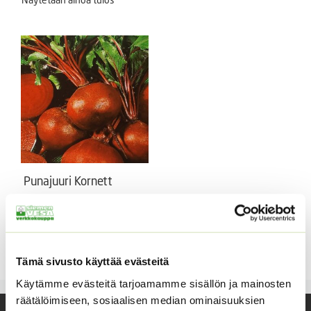
Punajuuri Kornett
Pyöreä, malto tasainen,
tummanpunainen.
Hintaluokka:
1,60
€
–
19,90
€
Sisältää
1,60 €
arvonlisäveron
Tämä sivusto käyttää evästeitä
-
19,90 €
Käytämme evästeitä tarjoamamme sisällön ja mainosten
räätälöimiseen, sosiaalisen median ominaisuuksien