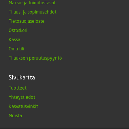
Maksu- ja toimitustavat
Tilaus- ja sopimusehdot
Tietosuojaseloste
Ostoskori
Kassa
Oma tili
Tilauksen peruutuspyyntö
Sivukartta
Tuotteet
Yhteystiedot
Kasvatusvinkit
Meistä