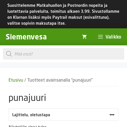
Siirry
Suosittelemme Matkahuollon ja Postnordin nopeita ja
sisältöön
luotettavia palveluita, toimitus
alkaen 3,99.
Sivustollamme
on Klarnan lisäksi myös Paytrail maksut (esivalittuna),
valitse sopivin maksutapa itse.
Siemenvesa
Valikko
Products
search
Etusivu
/ Tuotteet avainsanalla “punajuuri”
punajuuri
Näytetään ainoa tulos