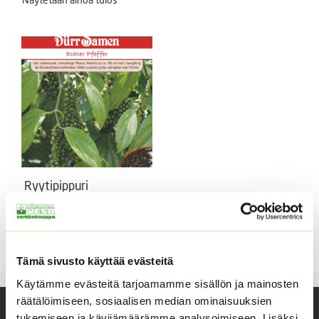
Ryytipippuri
Piper nigrum. Annoksessa n.
15 siementä.
5,50
€
Sisältää arvonlisäveron
Tämä sivusto käyttää evästeitä
Käytämme evästeitä tarjoamamme sisällön ja mainosten
räätälöimiseen, sosiaalisen median ominaisuuksien
tukemiseen ja kävijämäärämme analysoimiseen. Lisäksi