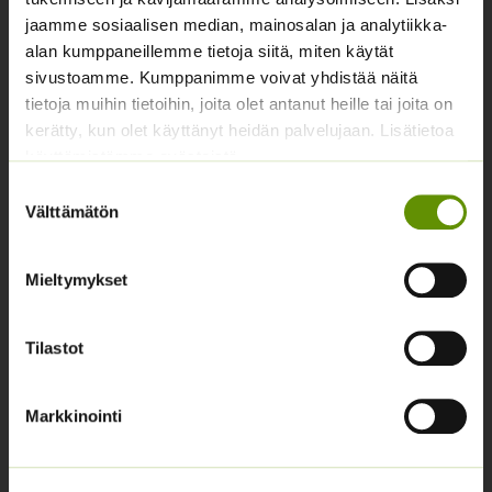
Yhteystiedot
jaamme sosiaalisen median, mainosalan ja analytiikka-
Asiakaspalvelu avoinna arkisin klo 10-17
alan kumppaneillemme tietoja siitä, miten käytät
sivustoamme. Kumppanimme voivat yhdistää näitä
02 631 9700
tietoja muihin tietoihin, joita olet antanut heille tai joita on
info@siemenvesa.fi
kerätty, kun olet käyttänyt heidän palvelujaan. Lisätietoa
käyttämistämme evästeistä
Keskuskatu 40, Aito kaupan yhteydessä. 38700
Kankaanpää.
Suostumuksen
Välttämätön
valinta
Noutopiste avoinna sopimuksen mukaan ja arkisin 10-
17.
Facebook
Instagram
Mieltymykset
Tilastot
Tuoteryhmät
Osastottomat tuotteet
Markkinointi
Kukkasipulit
Kukkien siemenet