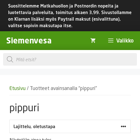
Siirry
Suosittelemme Matkahuollon ja Postnordin nopeita ja
sisältöön
luotettavia palveluita, toimitus
alkaen 3,99.
Sivustollamme
on Klarnan lisäksi myös Paytrail maksut (esivalittuna),
valitse sopivin maksutapa itse.
Siemenvesa
Valikko
Products
search
Etusivu
/ Tuotteet avainsanalla “pippuri”
pippuri
Näytetään ainoa tulos