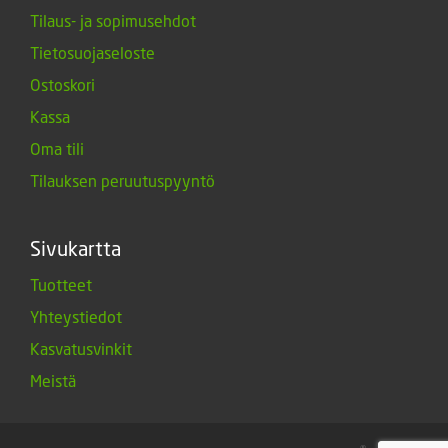
Tilaus- ja sopimusehdot
Tietosuojaseloste
Ostoskori
Kassa
Oma tili
Tilauksen peruutuspyyntö
Sivukartta
Tuotteet
Yhteystiedot
Kasvatusvinkit
Meistä