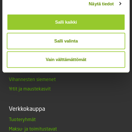
Lannoitteet
Näytä tiedot
Maanparannusaineet
Salli kaikki
Marjat ja mansikat
Muut siemenet
Salli valinta
Muut tuotteet
Siemenperunat
Vain välttämättömät
Tarvikkeet
Triumph-tulppaanit
Vihannesten siemenet
Yrtit ja maustekasvit
Verkkokauppa
Tuoteryhmät
Maksu- ja toimitustavat