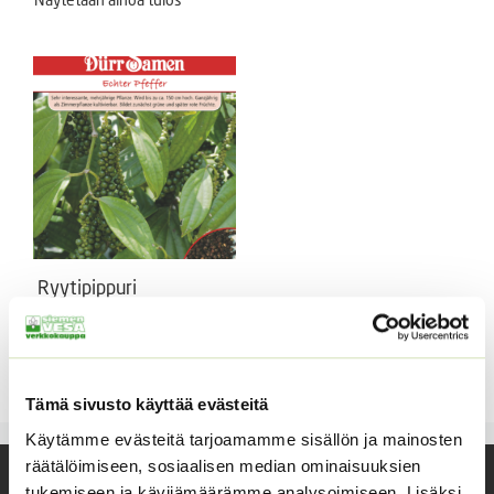
Ryytipippuri
Piper nigrum. Annoksessa n.
15 siementä.
5,50
€
Sisältää arvonlisäveron
Tämä sivusto käyttää evästeitä
Käytämme evästeitä tarjoamamme sisällön ja mainosten
räätälöimiseen, sosiaalisen median ominaisuuksien
tukemiseen ja kävijämäärämme analysoimiseen. Lisäksi