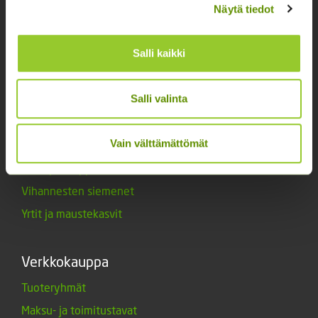
Lannoitteet
Näytä tiedot
Maanparannusaineet
Salli kaikki
Marjat ja mansikat
Muut siemenet
Salli valinta
Muut tuotteet
Siemenperunat
Vain välttämättömät
Tarvikkeet
Triumph-tulppaanit
Vihannesten siemenet
Yrtit ja maustekasvit
Verkkokauppa
Tuoteryhmät
Maksu- ja toimitustavat