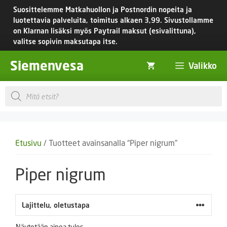
Siirry
Suosittelemme Matkahuollon ja Postnordin nopeita ja
sisältöön
luotettavia palveluita, toimitus
alkaen 3,99.
Sivustollamme
on Klarnan lisäksi myös Paytrail maksut (esivalittuna),
valitse sopivin maksutapa itse.
Siemenvesa
Valikko
Products
search
Etusivu
/ Tuotteet avainsanalla “Piper nigrum”
Piper nigrum
Näytetään ainoa tulos