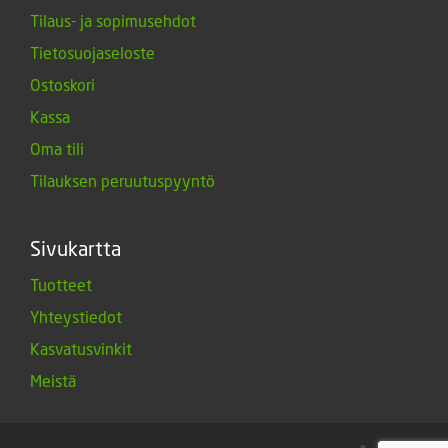
Tilaus- ja sopimusehdot
Tietosuojaseloste
Ostoskori
Kassa
Oma tili
Tilauksen peruutuspyyntö
Sivukartta
Tuotteet
Yhteystiedot
Kasvatusvinkit
Meistä