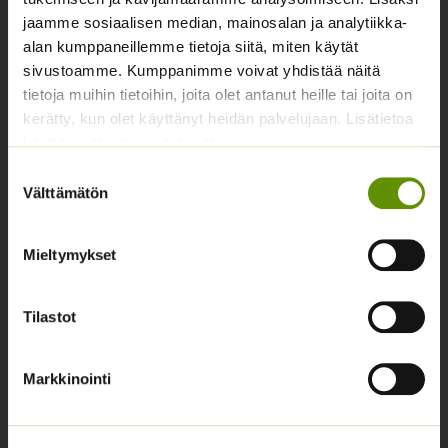
Yhteystiedot
jaamme sosiaalisen median, mainosalan ja analytiikka-
Asiakaspalvelu avoinna arkisin klo 10-17
alan kumppaneillemme tietoja siitä, miten käytät
sivustoamme. Kumppanimme voivat yhdistää näitä
02 631 9700
tietoja muihin tietoihin, joita olet antanut heille tai joita on
info@siemenvesa.fi
kerätty, kun olet käyttänyt heidän palvelujaan. Lisätietoa
käyttämistämme evästeistä
Keskuskatu 40, Aito kaupan yhteydessä. 38700
Kankaanpää.
Suostumuksen
Välttämätön
valinta
Noutopiste avoinna sopimuksen mukaan ja arkisin 10-
17.
Facebook
Instagram
Mieltymykset
Tilastot
Tuoteryhmät
Osastottomat tuotteet
Markkinointi
Kukkasipulit
Kukkien siemenet