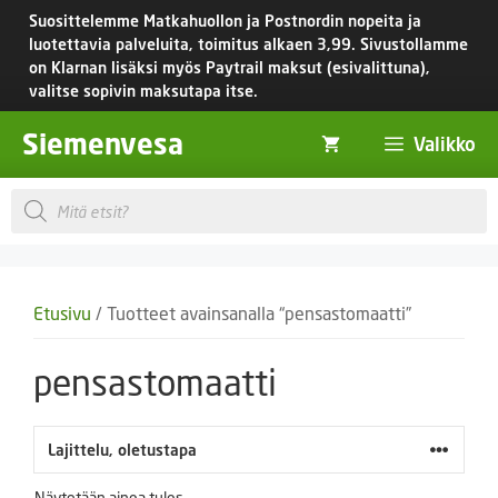
Siirry
Suosittelemme Matkahuollon ja Postnordin nopeita ja
sisältöön
luotettavia palveluita, toimitus
alkaen 3,99.
Sivustollamme
on Klarnan lisäksi myös Paytrail maksut (esivalittuna),
valitse sopivin maksutapa itse.
Siemenvesa
Valikko
Products
search
Etusivu
/ Tuotteet avainsanalla “pensastomaatti”
pensastomaatti
Näytetään ainoa tulos