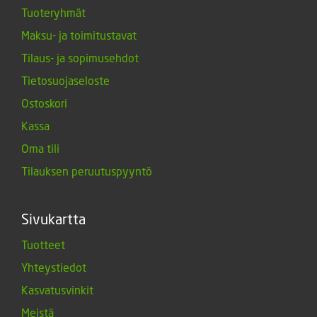
Tuoteryhmät
Maksu- ja toimitustavat
Tilaus- ja sopimusehdot
Tietosuojaseloste
Ostoskori
Kassa
Oma tili
Tilauksen peruutuspyyntö
Sivukartta
Tuotteet
Yhteystiedot
Kasvatusvinkit
Meistä