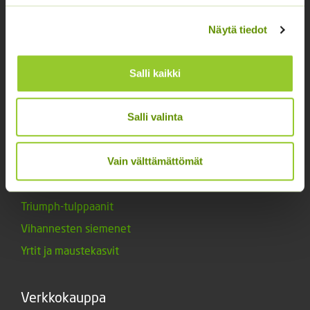
Kukkasipulit
Kukkien siemenet
Näytä tiedot
Lannoitteet
Maanparannusaineet
Salli kaikki
Marjat ja mansikat
Muut siemenet
Salli valinta
Muut tuotteet
Vain välttämättömät
Siemenperunat
Tarvikkeet
Triumph-tulppaanit
Vihannesten siemenet
Yrtit ja maustekasvit
Verkkokauppa