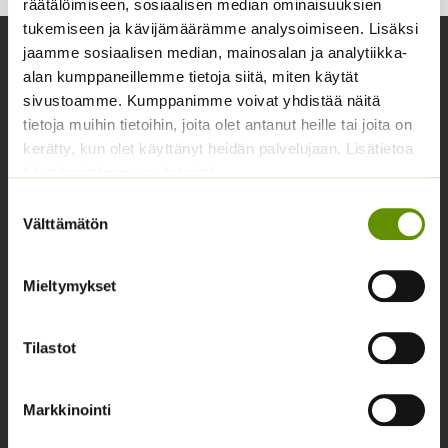
räätälöimiseen, sosiaalisen median ominaisuuksien
tukemiseen ja kävijämäärämme analysoimiseen. Lisäksi
jaamme sosiaalisen median, mainosalan ja analytiikka-
Yhteystiedot
alan kumppaneillemme tietoja siitä, miten käytät
Asiakaspalvelu avoinna arkisin klo 10-17
sivustoamme. Kumppanimme voivat yhdistää näitä
tietoja muihin tietoihin, joita olet antanut heille tai joita on
02 631 9700
kerätty, kun olet käyttänyt heidän palvelujaan. Lisätietoa
info@siemenvesa.fi
käyttämistämme evästeistä
Suostumuksen
Keskuskatu 40, Aito kaupan yhteydessä. 38700
Välttämätön
valinta
Kankaanpää.
Noutopiste avoinna sopimuksen mukaan ja arkisin 10-
Mieltymykset
17.
Facebook
Instagram
Tilastot
Tuoteryhmät
Markkinointi
Osastottomat tuotteet