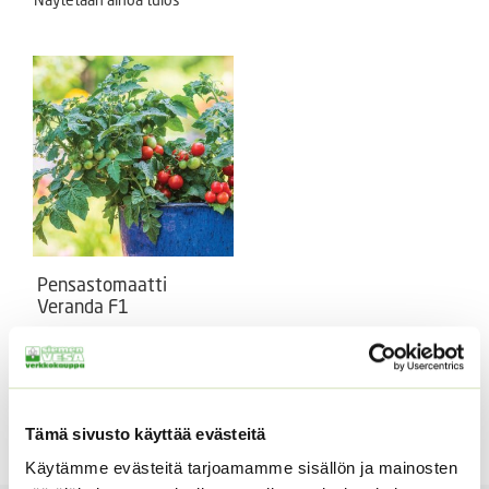
Pensastomaatti
Veranda F1
Pienihedelmäinen parveke-
ja pensastomaatti. Solanum
Lycopersicum Veranda F1
Hintaluokka:
4,90
€
–
19,90
€
Sisältää
Tämä sivusto käyttää evästeitä
4,90 €
arvonlisäveron
-
Käytämme evästeitä tarjoamamme sisällön ja mainosten
19,90 €