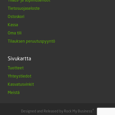
Tietosuojaseloste
Ostoskori
Kassa
Oma tili
Tilauksen peruutuspyyntö
Sivukartta
Tuotteet
Yhteystiedot
Kasvatusvinkit
Meistä
®
Designed and Released by Rock My Business