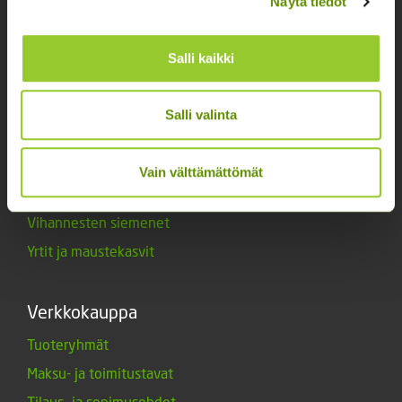
Näytä tiedot
Maanparannusaineet
Marjat ja mansikat
Salli kaikki
Muut siemenet
Muut tuotteet
Salli valinta
Siemenperunat
Tarvikkeet
Vain välttämättömät
Triumph-tulppaanit
Vihannesten siemenet
Yrtit ja maustekasvit
Verkkokauppa
Tuoteryhmät
Maksu- ja toimitustavat
Tilaus- ja sopimusehdot