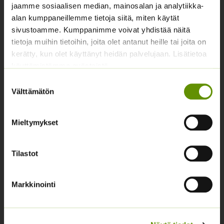
jaamme sosiaalisen median, mainosalan ja analytiikka-
Asiakaspalvelu avoinna arkisin klo 10-17
alan kumppaneillemme tietoja siitä, miten käytät
02 631 9700
sivustoamme. Kumppanimme voivat yhdistää näitä
tietoja muihin tietoihin, joita olet antanut heille tai joita on
info@siemenvesa.fi
kerätty, kun olet käyttänyt heidän palvelujaan. Lisätietoa
Keskuskatu 40, Aito kaupan yhteydessä. 38700
käyttämistämme evästeistä
Kankaanpää.
Suostumuksen
Noutopiste avoinna sopimuksen mukaan ja arkisin 10-
Välttämätön
valinta
17.
Facebook
Instagram
Mieltymykset
Tuoteryhmät
Tilastot
Osastottomat tuotteet
Markkinointi
Kukkasipulit
Kukkien siemenet
Lannoitteet