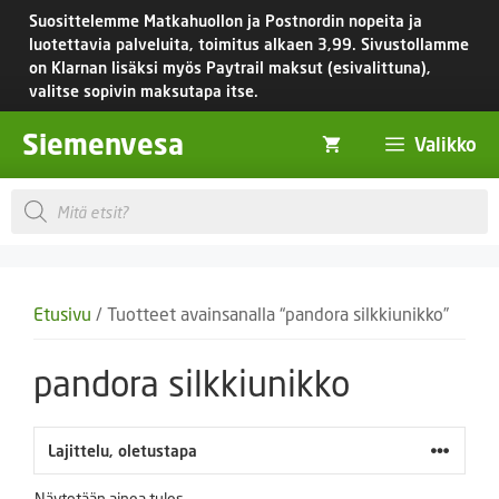
Siirry
Suosittelemme Matkahuollon ja Postnordin nopeita ja
sisältöön
luotettavia palveluita, toimitus
alkaen 3,99.
Sivustollamme
on Klarnan lisäksi myös Paytrail maksut (esivalittuna),
valitse sopivin maksutapa itse.
Siemenvesa
Valikko
Products
search
Etusivu
/ Tuotteet avainsanalla “pandora silkkiunikko”
pandora silkkiunikko
Näytetään ainoa tulos