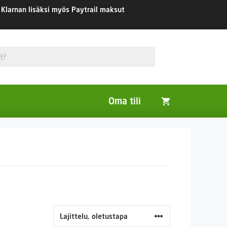
Klarnan lisäksi myös Paytrail maksut
Oma tili
Huonekasvit
Nurmikon siemenet
Viherlannoitus- ja maisemointikasvit