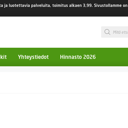
 ja luotettavia palveluita, toimitus
alkaen 3,99.
Sivustollamme on 
Products
search
kit
Yhteystiedot
Hinnasto 2026
otiset kukat
otiset kukat
uotiset kukat
eokset
Ruukut