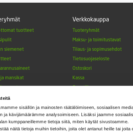
eryhmät
Verkkokauppa
ttomat tuotteet
Tuoteryhmät
ipulit
Maksu- ja toimitustavat
en siemenet
Tilaus- ja sopimusehdot
tteet
Tietosuojaseloste
arannusaineet
Ostoskori
 ja mansikat
Kassa
siemenet
Oma tili
tuotteet
Tilauksen peruutuspyyntö
teitä
nperunat
mamme sisällön ja mainosten räätälöimiseen, sosiaalisen medi
n ja kävijämäärämme analysoimiseen. Lisäksi jaamme sosiaali
keet
alan kumppaneillemme tietoja siitä, miten käytät sivustoamme.
h-tulppaanit
näitä tietoja muihin tietoihin, joita olet antanut heille tai joita 