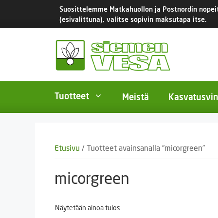
Siirry
Suosittelemme Matkahuollon ja Postnordin nopeita
sisältöön
(esivalittuna), valitse sopivin maksutapa itse.
Tuotteet
Meistä
Kasvatusvin
BIO-luomusiemenet
Yksivu
Etusivu
/ Tuotteet avainsanalla “micorgreen”
Tomaatit
Monivu
Salaatit
Kaksiv
micorgreen
Istukassipulit
Kukkas
Näytetään ainoa tulos