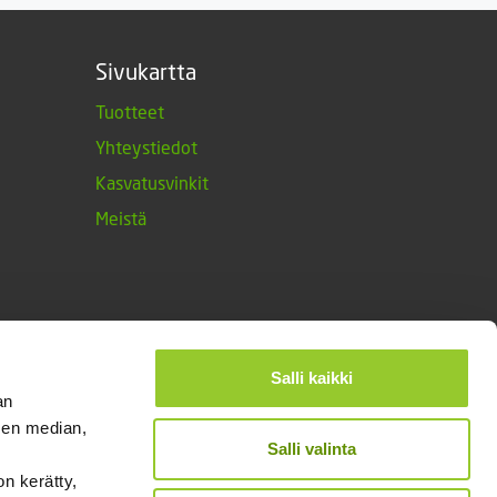
Sivukartta
Tuotteet
Yhteystiedot
Kasvatusvinkit
Meistä
Salli kaikki
an
sen median,
Salli valinta
on kerätty,