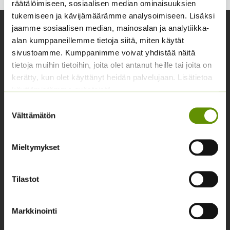
räätälöimiseen, sosiaalisen median ominaisuuksien
tukemiseen ja kävijämäärämme analysoimiseen. Lisäksi
jaamme sosiaalisen median, mainosalan ja analytiikka-
Yhteystiedot
alan kumppaneillemme tietoja siitä, miten käytät
Asiakaspalvelu avoinna arkisin klo 10-17
sivustoamme. Kumppanimme voivat yhdistää näitä
tietoja muihin tietoihin, joita olet antanut heille tai joita on
02 631 9700
kerätty, kun olet käyttänyt heidän palvelujaan. Lisätietoa
info@siemenvesa.fi
käyttämistämme evästeistä
Suostumuksen
Keskuskatu 40, Aito kaupan yhteydessä. 38700
Välttämätön
valinta
Kankaanpää.
Noutopiste avoinna sopimuksen mukaan ja arkisin 10-
Mieltymykset
17.
Facebook
Instagram
Tilastot
Tuoteryhmät
Markkinointi
Osastottomat tuotteet