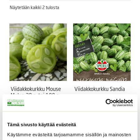
Näytetään kaikki 2 tulosta
Viidakkokurkku Mouse
Viidakkokurkku Sandia
Melon 20 s. tai 100 s.
Melothria scabra.
Melothria scabra.
Eksoottinen erikoisuus.
Eksoottinen erikoisuus.
5,50
€
Sisältää arvonlisäveron
Hintaluokka:
3,95
€
–
10,90
€
Sisältää
Tämä sivusto käyttää evästeitä
3,95 €
arvonlisäveron
-
Käytämme evästeitä tarjoamamme sisällön ja mainosten
10,90 €