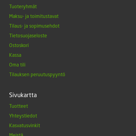
Tuoteryhmät
Maksu- ja toimitustavat
Tilaus- ja sopimusehdot
Tietosuojaseloste
Ostoskori
Kassa
Oma tili
Tilauksen peruutuspyyntö
Sivukartta
Tuotteet
Yhteystiedot
Kasvatusvinkit
Meistä