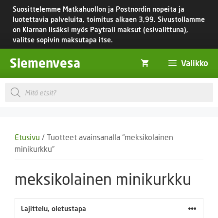
Siirry
Suosittelemme Matkahuollon ja Postnordin nopeita ja
sisältöön
luotettavia palveluita, toimitus
alkaen 3,99.
Sivustollamme
on Klarnan lisäksi myös Paytrail maksut (esivalittuna),
valitse sopivin maksutapa itse.
Siemenvesa
Valikko
Products
search
Etusivu
/ Tuotteet avainsanalla “meksikolainen
minikurkku”
meksikolainen minikurkku