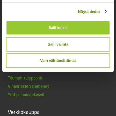
Kukkasipulit
Kukkien siemenet
Näytä tiedot
Lannoitteet
Salli kaikki
Maanparannusaineet
Marjat ja mansikat
Salli valinta
Muut siemenet
Muut tuotteet
Vain välttämättömät
Siemenperunat
Tarvikkeet
Triumph-tulppaanit
Vihannesten siemenet
Yrtit ja maustekasvit
Verkkokauppa