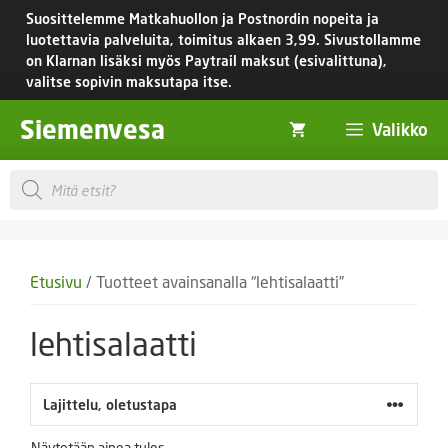
Siirry
Suosittelemme Matkahuollon ja Postnordin nopeita ja
sisältöön
luotettavia palveluita, toimitus
alkaen 3,99.
Sivustollamme
on Klarnan lisäksi myös Paytrail maksut (esivalittuna),
valitse sopivin maksutapa itse.
Siemenvesa
Valikko
Products
search
Etusivu
/ Tuotteet avainsanalla “lehtisalaatti”
lehtisalaatti
Näytetään ainoa tulos