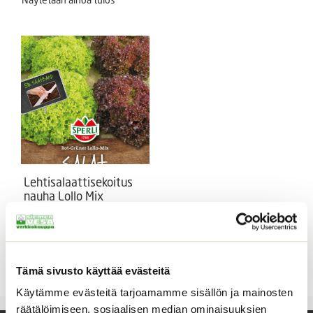
Lehtisalaattisekoitus
nauha Lollo Mix
Salaattinauha sekoitus
punaista ja vihreää Lollo
salaatteja.
5,90
€
Tämä sivusto käyttää evästeitä
Sisältää arvonlisäveron
Käytämme evästeitä tarjoamamme sisällön ja mainosten
räätälöimiseen, sosiaalisen median ominaisuuksien