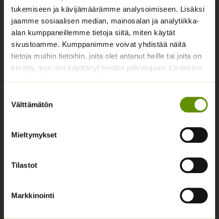
tukemiseen ja kävijämäärämme analysoimiseen. Lisäksi
Yhteystiedot
jaamme sosiaalisen median, mainosalan ja analytiikka-
alan kumppaneillemme tietoja siitä, miten käytät
Asiakaspalvelu avoinna arkisin klo 10-17
sivustoamme. Kumppanimme voivat yhdistää näitä
02 631 9700
tietoja muihin tietoihin, joita olet antanut heille tai joita on
kerätty, kun olet käyttänyt heidän palvelujaan. Lisätietoa
info@siemenvesa.fi
käyttämistämme evästeistä
Keskuskatu 40, Aito kaupan yhteydessä. 38700
Suostumuksen
Kankaanpää.
Välttämätön
valinta
Noutopiste avoinna sopimuksen mukaan ja arkisin 10-
17.
Mieltymykset
Facebook
Instagram
Tilastot
Tuoteryhmät
Markkinointi
Osastottomat tuotteet
Kukkasipulit