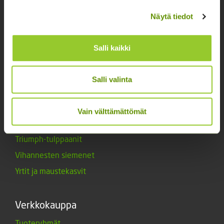
Kukkien siemenet
Näytä tiedot
Lannoitteet
Maanparannusaineet
Salli kaikki
Marjat ja mansikat
Muut siemenet
Salli valinta
Muut tuotteet
Siemenperunat
Vain välttämättömät
Tarvikkeet
Triumph-tulppaanit
Vihannesten siemenet
Yrtit ja maustekasvit
Verkkokauppa
Tuoteryhmät