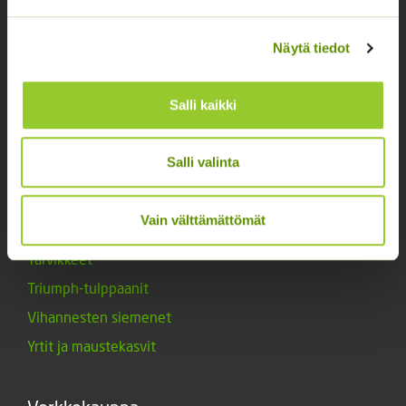
Kukkasipulit
Näytä tiedot
Kukkien siemenet
Lannoitteet
Salli kaikki
Maanparannusaineet
Marjat ja mansikat
Salli valinta
Muut siemenet
Muut tuotteet
Vain välttämättömät
Siemenperunat
Tarvikkeet
Triumph-tulppaanit
Vihannesten siemenet
Yrtit ja maustekasvit