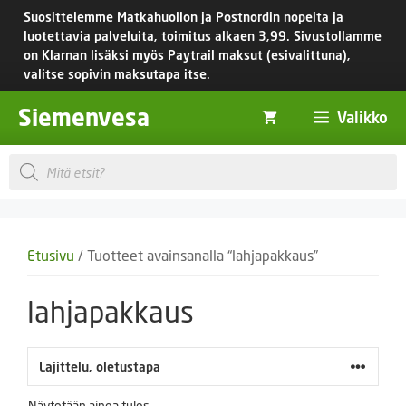
Siirry
Suosittelemme Matkahuollon ja Postnordin nopeita ja
sisältöön
luotettavia palveluita, toimitus
alkaen 3,99.
Sivustollamme
on Klarnan lisäksi myös Paytrail maksut (esivalittuna),
valitse sopivin maksutapa itse.
Siemenvesa
Valikko
Products
search
Etusivu
/ Tuotteet avainsanalla “lahjapakkaus”
lahjapakkaus
Näytetään ainoa tulos