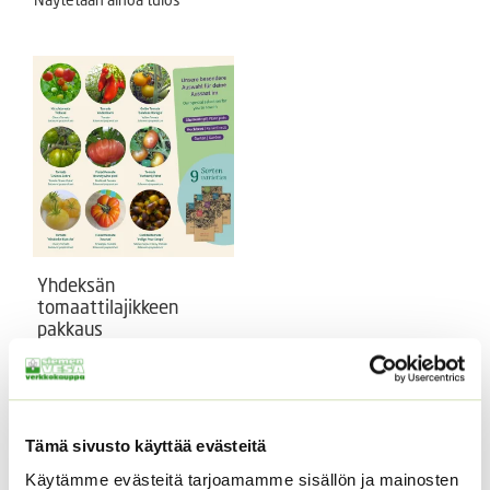
Yhdeksän
tomaattilajikkeen
pakkaus
Yhdeksän eri
tomaattilajikkeen pakkaus,
Solanum lycopersicum.
12,95
€
Tämä sivusto käyttää evästeitä
Sisältää
arvonlisäveron
Käytämme evästeitä tarjoamamme sisällön ja mainosten