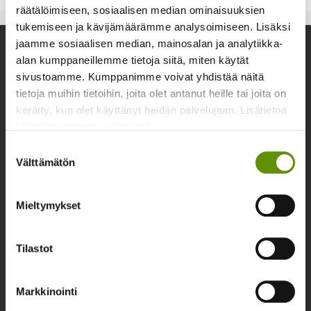
räätälöimiseen, sosiaalisen median ominaisuuksien
tukemiseen ja kävijämäärämme analysoimiseen. Lisäksi
jaamme sosiaalisen median, mainosalan ja analytiikka-
Yhteystiedot
alan kumppaneillemme tietoja siitä, miten käytät
sivustoamme. Kumppanimme voivat yhdistää näitä
Asiakaspalvelu avoinna arkisin klo 10-17
tietoja muihin tietoihin, joita olet antanut heille tai joita on
02 631 9700
kerätty, kun olet käyttänyt heidän palvelujaan. Lisätietoa
käyttämistämme evästeistä
info@siemenvesa.fi
Suostumuksen
Keskuskatu 40, Aito kaupan yhteydessä. 38700
Välttämätön
valinta
Kankaanpää.
Noutopiste avoinna sopimuksen mukaan ja arkisin 10-
Mieltymykset
17.
Facebook
Instagram
Tilastot
Tuoteryhmät
Markkinointi
Osastottomat tuotteet