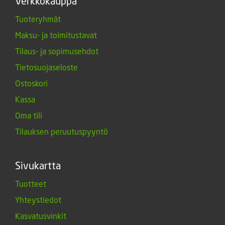
Verkkokauppa
Tuoteryhmät
Maksu- ja toimitustavat
Tilaus- ja sopimusehdot
Tietosuojaseloste
Ostoskori
Kassa
Oma tili
Tilauksen peruutuspyyntö
Sivukartta
Tuotteet
Yhteystiedot
Kasvatusvinkit