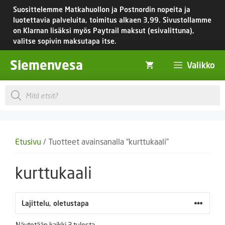
Siirry
Suosittelemme Matkahuollon ja Postnordin nopeita ja
sisältöön
luotettavia palveluita, toimitus
alkaen 3,99.
Sivustollamme
on Klarnan lisäksi myös Paytrail maksut (esivalittuna),
valitse sopivin maksutapa itse.
Siemenvesa
Valikko
Products
search
Etusivu
/ Tuotteet avainsanalla “kurttukaali”
kurttukaali
Näytetään kaikki 3 tulosta