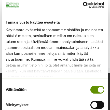
Tämä sivusto käyttää evästeitä
Käytämme evästeitä tarjoamamme sisällön ja mainosten
räätälöimiseen, sosiaalisen median ominaisuuksien
Salaattikaali Salarite F1
tukemiseen ja kävijämäärämme analysoimiseen. Lisäksi
Keräkaalin ja kurttukaalin
jaamme sosiaalisen median, mainosalan ja analytiikka-
risteytys.
alan kumppaneillemme tietoja siitä, miten käytät
4,00
€
Sisältää arvonlisäveron
sivustoamme. Kumppanimme voivat yhdistää näitä
tietoja muihin tietoihin, joita olet antanut heille tai joita on
kerätty, kun olet käyttänyt heidän palvelujaan. Lisätietoa
käyttämistämme evästeistä
Yhteystiedot
Suostumuksen
Välttämätön
valinta
Asiakaspalvelu avoinna arkisin klo 10-17
02 631 9700
Mieltymykset