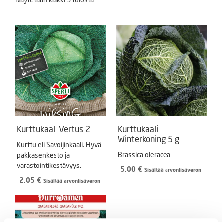
Kurttukaali Vertus 2
Kurttukaali
Winterkoning 5 g
Kurttu eli Savoijinkaali. Hyvä
Brassica oleracea
pakkasenkesto ja
varastointikestävyys.
5,00
€
Sisältää arvonlisäveron
2,05
€
Sisältää arvonlisäveron