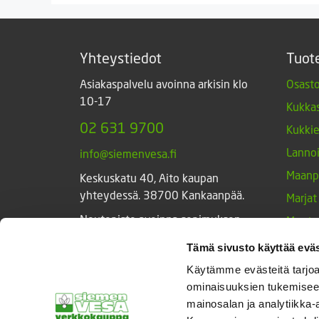
Yhteystiedot
Tuot
Asiakaspalvelu avoinna arkisin klo
Osasto
10-17
Kukkas
02 631 9700
Kukki
Lannoi
info@siemenvesa.fi
Maanp
Keskuskatu 40, Aito kaupan
yhteydessä. 38700 Kankaanpää.
Marjat
Noutopiste avoinna sopimuksen
Muut 
mukaan ja arkisin 10-17.
Muut 
Tämä sivusto käyttää eväs
Facebook
Instagram
Sieme
Käytämme evästeitä tarjoa
ominaisuuksien tukemisee
Tarvik
mainosalan ja analytiikka-
Triump