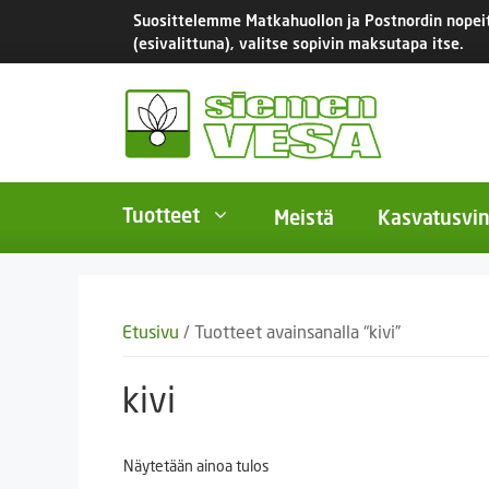
Siirry
Suosittelemme Matkahuollon ja Postnordin nopeita
sisältöön
(esivalittuna), valitse sopivin maksutapa itse.
Tuotteet
Meistä
Kasvatusvin
BIO-luomusiemenet
Yksivu
Etusivu
/ Tuotteet avainsanalla “kivi”
Tomaatit
Monivu
Salaatit
Kaksiv
kivi
Istukassipulit
Kukkas
Näytetään ainoa tulos