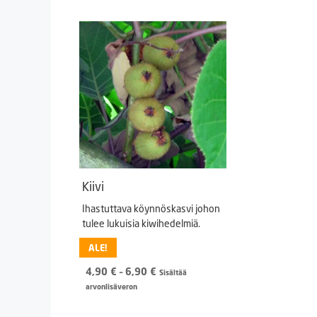
Kiivi
Ihastuttava köynnöskasvi johon
tulee lukuisia kiwihedelmiä.
ALE!
Hintaluokka:
4,90
€
–
6,90
€
Sisältää
4,90 €
arvonlisäveron
-
6,90 €