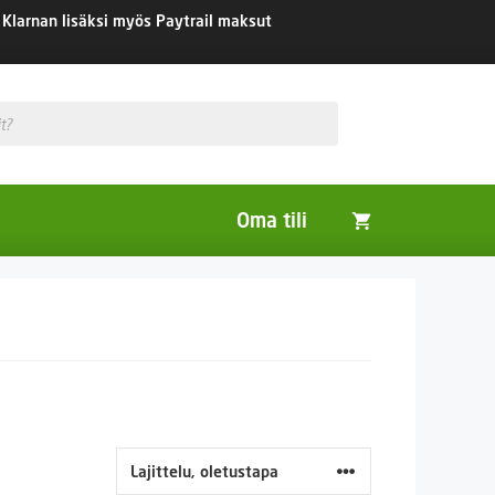
Klarnan lisäksi myös Paytrail maksut
Oma tili
Huonekasvit
Nurmikon siemenet
Viherlannoitus- ja maisemointikasvit