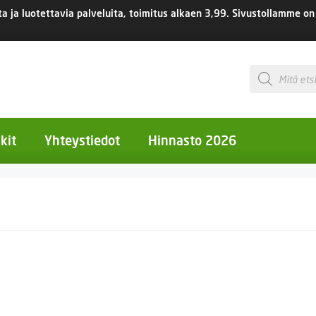
 ja luotettavia palveluita, toimitus
alkaen 3,99.
Sivustollamme on 
Products
search
kit
Yhteystiedot
Hinnasto 2026
otiset kukat
otiset kukat
uotiset kukat
eokset
Ruukut