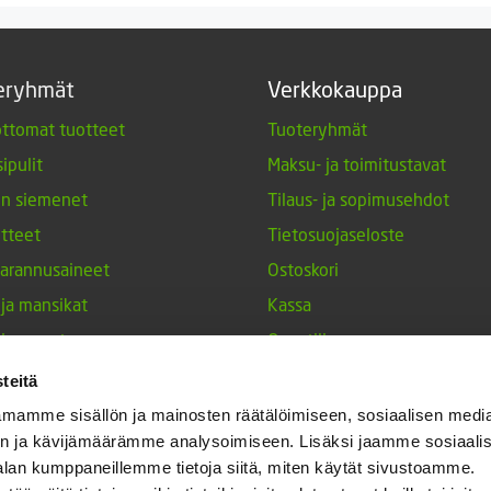
eryhmät
Verkkokauppa
ttomat tuotteet
Tuoteryhmät
ipulit
Maksu- ja toimitustavat
en siemenet
Tilaus- ja sopimusehdot
tteet
Tietosuojaseloste
arannusaineet
Ostoskori
 ja mansikat
Kassa
siemenet
Oma tili
tuotteet
Tilauksen peruutuspyyntö
teitä
nperunat
mamme sisällön ja mainosten räätälöimiseen, sosiaalisen medi
n ja kävijämäärämme analysoimiseen. Lisäksi jaamme sosiaali
keet
alan kumppaneillemme tietoja siitä, miten käytät sivustoamme.
h-tulppaanit