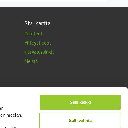
Sivukartta
Tuotteet
Yhteystiedot
Kasvatusvinkit
Meistä
Salli kaikki
an
sen median,
Salli valinta