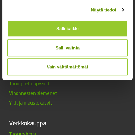
Kukkien siemenet
Näytä tiedot
Lannoitteet
Maanparannusaineet
Salli kaikki
Marjat ja mansikat
Muut siemenet
Salli valinta
Muut tuotteet
Siemenperunat
Vain välttämättömät
Tarvikkeet
Triumph-tulppaanit
Vihannesten siemenet
Yrtit ja maustekasvit
Verkkokauppa
Tuoteryhmät