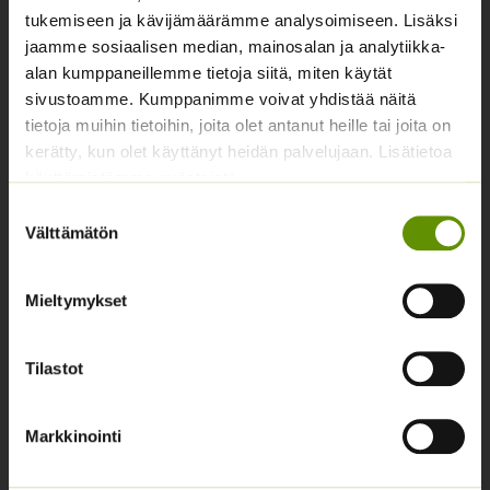
tukemiseen ja kävijämäärämme analysoimiseen. Lisäksi
Yhteystiedot
jaamme sosiaalisen median, mainosalan ja analytiikka-
alan kumppaneillemme tietoja siitä, miten käytät
Asiakaspalvelu avoinna arkisin klo 10-17
sivustoamme. Kumppanimme voivat yhdistää näitä
02 631 9700
tietoja muihin tietoihin, joita olet antanut heille tai joita on
kerätty, kun olet käyttänyt heidän palvelujaan. Lisätietoa
info@siemenvesa.fi
käyttämistämme evästeistä
Keskuskatu 40, Aito kaupan yhteydessä. 38700
Suostumuksen
Kankaanpää.
Välttämätön
valinta
Noutopiste avoinna sopimuksen mukaan ja arkisin 10-
17.
Mieltymykset
Facebook
Instagram
Tilastot
Tuoteryhmät
Markkinointi
Osastottomat tuotteet
Kukkasipulit