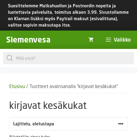
Siirry
Suosittelemme Matkahuollon ja Postnordin nopeita ja
sisältöön
luotettavia palveluita, toimitus
alkaen 3,99.
Sivustollamme
on Klarnan lisäksi myös Paytrail maksut (esivalittuna),
valitse sopivin maksutapa itse.
Siemenvesa
Valikko
Products
search
Etusivu
/ Tuotteet avainsanalla “kirjavat kesäkukat”
kirjavat kesäkukat
Näytetään ainoa tulos