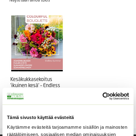
Kesäkukkasekoitus
’ikuinen kesä’ – Endless
Summer valmispussi
Kesäkukkasekoitus Endless
Summer ’ikuinen kesä’
4,90
€
Sisältää arvonlisäveron
Tämä sivusto käyttää evästeitä
Käytämme evästeitä tarjoamamme sisällön ja mainosten
räätälöimiseen, sosiaalisen median ominaisuuksien