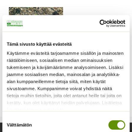
-
17,00 €
Tämä sivusto käyttää evästeitä
Käytämme evästeitä tarjoamamme sisällön ja mainosten
räätälöimiseen, sosiaalisen median ominaisuuksien
tukemiseen ja kävijämäärämme analysoimiseen. Lisäksi
Kesäkurpitsa
Tromboncino D’Albenga
jaamme sosiaalisen median, mainosalan ja analytiikka-
’Käärmekurpitsa’
alan kumppaneillemme tietoja siitä, miten käytät
sivustoamme. Kumppanimme voivat yhdistää näitä
”käärmekurpitsa”. Pussissa
tietoja muihin tietoihin, joita olet antanut heille tai joita on
noin 5 siementä.
kerätty, kun olet käyttänyt heidän palvelujaan. Lisätietoa
3,99
€
Sisältää arvonlisäveron
käyttämistämme evästeistä
Suostumuksen
Välttämätön
valinta