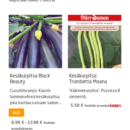
Kesäkurpitsa Black
Kesäkurpitsa
Beauty
Trombetta Moana
Cucurbita pepo. Kaunis
”käärmekurpitsa”. Pussissa 8
tummanvihreä kesäkurpitsa,
siementä.
joka tuottaa runsaan sadon.
5,50
€
Sisältää arvonlisäveron
Käytetään tuoreena kurkun
ALE!
tavoin tai kypsennettynä.
Hintaluokka:
0,99
€
–
17,00
€
Sisältää
0,99 €
arvonlisäveron