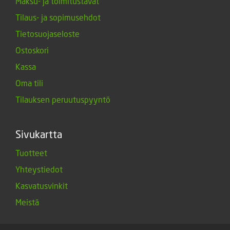
Maksu- ja toimitustavat
Tilaus- ja sopimusehdot
Tietosuojaseloste
Ostoskori
Kassa
Oma tili
Tilauksen peruutuspyyntö
Sivukartta
Tuotteet
Yhteystiedot
Kasvatusvinkit
Meistä