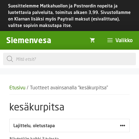
Siirry
Suosittelemme Matkahuollon ja Postnordin nopeita ja
sisältöön
luotettavia palveluita, toimitus
alkaen 3,99.
Sivustollamme
on Klarnan lisäksi myös Paytrail maksut (esivalittuna),
valitse sopivin maksutapa itse.
Siemenvesa
Valikko
Products
search
Etusivu
/ Tuotteet avainsanalla “kesäkurpitsa”
kesäkurpitsa
Näytetään kaikki 3 tulosta