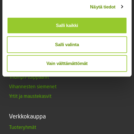
Kukkien siemenet
Näytä tiedot
Lannoitteet
Maanparannusaineet
Salli kaikki
Marjat ja mansikat
Muut siemenet
Salli valinta
Muut tuotteet
Siemenperunat
Vain välttämättömät
Tarvikkeet
Triumph-tulppaanit
Vihannesten siemenet
Yrtit ja maustekasvit
Verkkokauppa
Tuoteryhmät