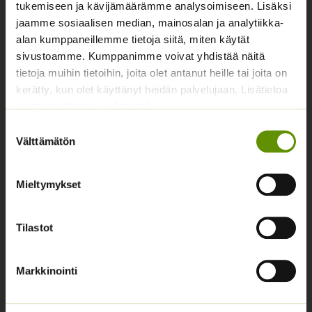
tukemiseen ja kävijämäärämme analysoimiseen. Lisäksi
Yhteystiedot
jaamme sosiaalisen median, mainosalan ja analytiikka-
Asiakaspalvelu avoinna arkisin klo 10-17
alan kumppaneillemme tietoja siitä, miten käytät
sivustoamme. Kumppanimme voivat yhdistää näitä
02 631 9700
tietoja muihin tietoihin, joita olet antanut heille tai joita on
kerätty, kun olet käyttänyt heidän palvelujaan. Lisätietoa
info@siemenvesa.fi
käyttämistämme evästeistä
Keskuskatu 40, Aito kaupan yhteydessä. 38700
Suostumuksen
Kankaanpää.
Välttämätön
valinta
Noutopiste avoinna sopimuksen mukaan ja arkisin 10-
17.
Mieltymykset
Facebook
Instagram
Tilastot
Tuoteryhmät
Osastottomat tuotteet
Markkinointi
Kukkasipulit