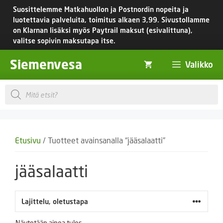
Siirry
Suosittelemme Matkahuollon ja Postnordin nopeita ja
sisältöön
luotettavia palveluita, toimitus
alkaen 3,99.
Sivustollamme
on Klarnan lisäksi myös Paytrail maksut (esivalittuna),
valitse sopivin maksutapa itse.
Siemenvesa
Valikko
Products
search
Etusivu
/ Tuotteet avainsanalla “jääsalaatti”
jääsalaatti
Näytetään ainoa tulos