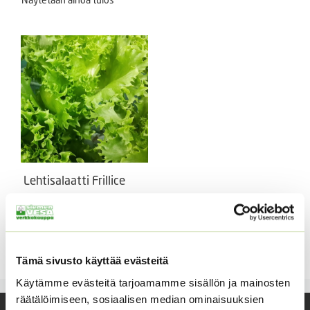
Lehtisalaatti Frillice
Rapea, kestävä, jääfrisee-
salaatti, pilleröity siemen.
Hintaluokka:
2,90
€
–
179,00
€
Sisältää
2,90 €
arvonlisäveron
Tämä sivusto käyttää evästeitä
-
179,00 €
Käytämme evästeitä tarjoamamme sisällön ja mainosten
räätälöimiseen, sosiaalisen median ominaisuuksien