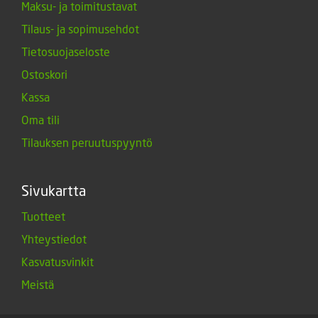
Maksu- ja toimitustavat
Tilaus- ja sopimusehdot
Tietosuojaseloste
Ostoskori
Kassa
Oma tili
Tilauksen peruutuspyyntö
Sivukartta
Tuotteet
Yhteystiedot
Kasvatusvinkit
Meistä