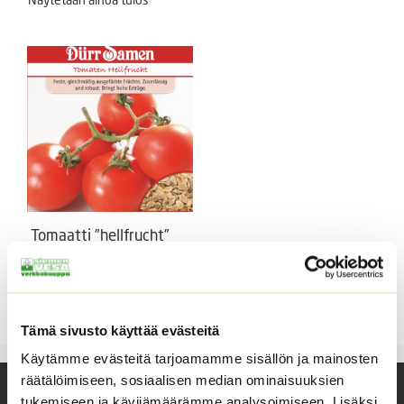
Tomaatti ”hellfrucht”
80 s
lycopersicum lycopersicum
3,90
€
Sisältää arvonlisäveron
Tämä sivusto käyttää evästeitä
Käytämme evästeitä tarjoamamme sisällön ja mainosten
räätälöimiseen, sosiaalisen median ominaisuuksien
Yhteystiedot
tukemiseen ja kävijämäärämme analysoimiseen. Lisäksi