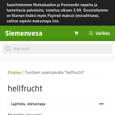
Siirry
Suosittelemme Matkahuollon ja Postnordin nopeita ja
sisältöön
luotettavia palveluita, toimitus
alkaen 3,99.
Sivustollamme
on Klarnan lisäksi myös Paytrail maksut (esivalittuna),
valitse sopivin maksutapa itse.
Siemenvesa
Valikko
Products
search
Etusivu
/ Tuotteet avainsanalla “hellfrucht”
hellfrucht
Näytetään ainoa tulos