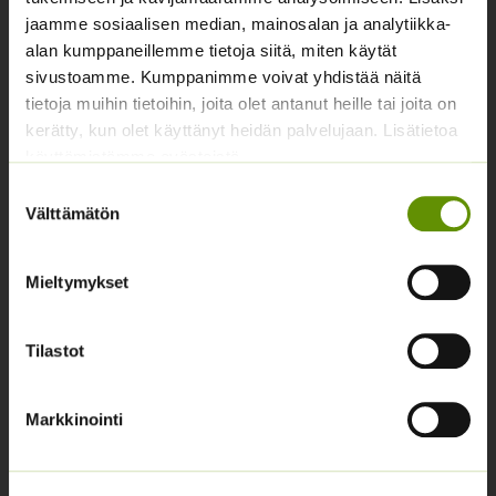
jaamme sosiaalisen median, mainosalan ja analytiikka-
Asiakaspalvelu avoinna arkisin klo 10-17
alan kumppaneillemme tietoja siitä, miten käytät
02 631 9700
sivustoamme. Kumppanimme voivat yhdistää näitä
tietoja muihin tietoihin, joita olet antanut heille tai joita on
info@siemenvesa.fi
kerätty, kun olet käyttänyt heidän palvelujaan. Lisätietoa
käyttämistämme evästeistä
Keskuskatu 40, Aito kaupan yhteydessä. 38700
Kankaanpää.
Suostumuksen
Välttämätön
valinta
Noutopiste avoinna sopimuksen mukaan ja arkisin 10-
17.
Facebook
Instagram
Mieltymykset
Tilastot
Tuoteryhmät
Osastottomat tuotteet
Markkinointi
Kukkasipulit
Kukkien siemenet