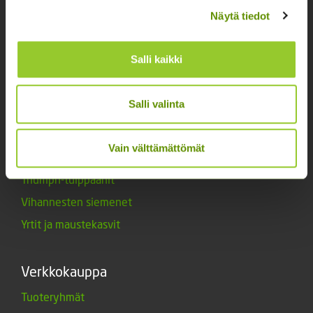
Kukkien siemenet
Näytä tiedot
Lannoitteet
Maanparannusaineet
Salli kaikki
Marjat ja mansikat
Muut siemenet
Salli valinta
Muut tuotteet
Siemenperunat
Vain välttämättömät
Tarvikkeet
Triumph-tulppaanit
Vihannesten siemenet
Yrtit ja maustekasvit
Verkkokauppa
Tuoteryhmät