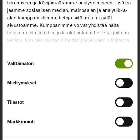
tukemiseen ja kävijämäärämme analysoimiseen. Lisäksi
Yhteystiedot
jaamme sosiaalisen median, mainosalan ja analytiikka-
Asiakaspalvelu avoinna arkisin klo 10-17
alan kumppaneillemme tietoja siitä, miten käytät
sivustoamme. Kumppanimme voivat yhdistää näitä
02 631 9700
tietoja muihin tietoihin, joita olet antanut heille tai joita on
kerätty, kun olet käyttänyt heidän palvelujaan. Lisätietoa
info@siemenvesa.fi
käyttämistämme evästeistä
Keskuskatu 40, Aito kaupan yhteydessä. 38700
Suostumuksen
Kankaanpää.
Välttämätön
valinta
Noutopiste avoinna sopimuksen mukaan ja arkisin 10-
17.
Mieltymykset
Facebook
Instagram
Tilastot
Tuoteryhmät
Osastottomat tuotteet
Markkinointi
Kukkasipulit