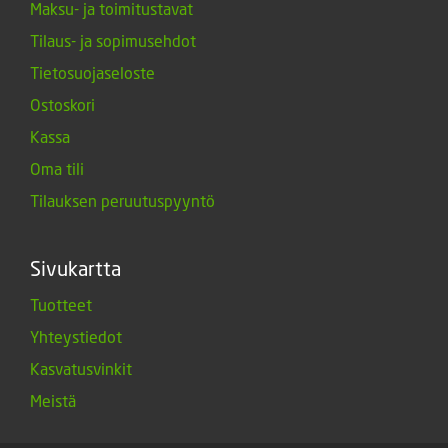
Maksu- ja toimitustavat
Tilaus- ja sopimusehdot
Tietosuojaseloste
Ostoskori
Kassa
Oma tili
Tilauksen peruutuspyyntö
Sivukartta
Tuotteet
Yhteystiedot
Kasvatusvinkit
Meistä