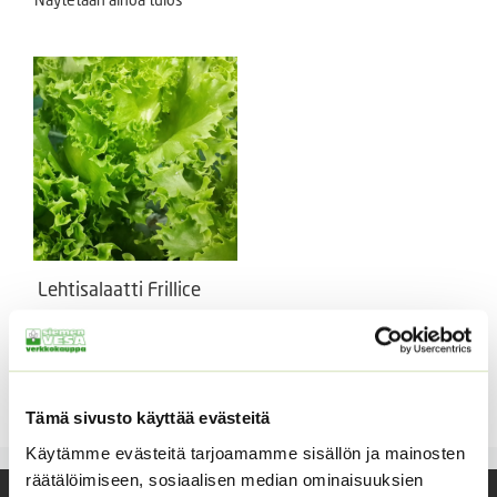
Lehtisalaatti Frillice
Rapea, kestävä, jääfrisee-
salaatti, pilleröity siemen.
Hintaluokka:
2,90
€
–
179,00
€
Sisältää
2,90 €
arvonlisäveron
Tämä sivusto käyttää evästeitä
-
179,00 €
Käytämme evästeitä tarjoamamme sisällön ja mainosten
räätälöimiseen, sosiaalisen median ominaisuuksien