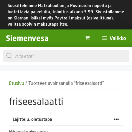
Siirry
Suosittelemme Matkahuollon ja Postnordin nopeita ja
sisältöön
luotettavia palveluita, toimitus
alkaen 3,99.
Sivustollamme
on Klarnan lisäksi myös Paytrail maksut (esivalittuna),
valitse sopivin maksutapa itse.
Siemenvesa
Valikko
Products
search
Etusivu
/ Tuotteet avainsanalla “friseesalaatti”
friseesalaatti
Näytetään ainoa tulos