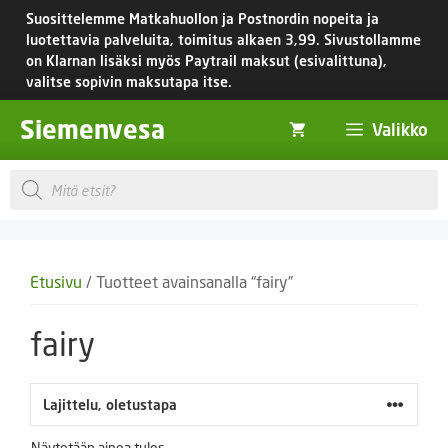
Siirry
Suosittelemme Matkahuollon ja Postnordin nopeita ja
sisältöön
luotettavia palveluita, toimitus
alkaen 3,99.
Sivustollamme
on Klarnan lisäksi myös Paytrail maksut (esivalittuna),
valitse sopivin maksutapa itse.
Siemenvesa
Valikko
Products
search
Etusivu
/ Tuotteet avainsanalla “fairy”
fairy
Näytetään ainoa tulos