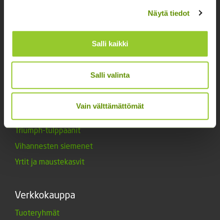
Kukkien siemenet
Näytä tiedot
Lannoitteet
Maanparannusaineet
Salli kaikki
Marjat ja mansikat
Muut siemenet
Salli valinta
Muut tuotteet
Siemenperunat
Vain välttämättömät
Tarvikkeet
Triumph-tulppaanit
Vihannesten siemenet
Yrtit ja maustekasvit
Verkkokauppa
Tuoteryhmät