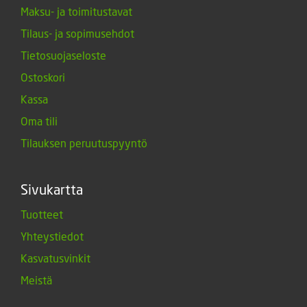
Maksu- ja toimitustavat
Tilaus- ja sopimusehdot
Tietosuojaseloste
Ostoskori
Kassa
Oma tili
Tilauksen peruutuspyyntö
Sivukartta
Tuotteet
Yhteystiedot
Kasvatusvinkit
Meistä