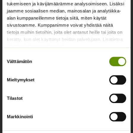
tukemiseen ja kävijämäärämme analysoimiseen. Lisäksi
Yhteystiedot
jaamme sosiaalisen median, mainosalan ja analytiikka-
alan kumppaneillemme tietoja siitä, miten käytät
Asiakaspalvelu avoinna arkisin klo 10-17
sivustoamme. Kumppanimme voivat yhdistää näitä
02 631 9700
tietoja muihin tietoihin, joita olet antanut heille tai joita on
kerätty, kun olet käyttänyt heidän palvelujaan. Lisätietoa
info@siemenvesa.fi
käyttämistämme evästeistä
Keskuskatu 40, Aito kaupan yhteydessä. 38700
Suostumuksen
Kankaanpää.
Välttämätön
valinta
Noutopiste avoinna sopimuksen mukaan ja arkisin 10-
17.
Mieltymykset
Facebook
Instagram
Tilastot
Tuoteryhmät
Osastottomat tuotteet
Markkinointi
Kukkasipulit