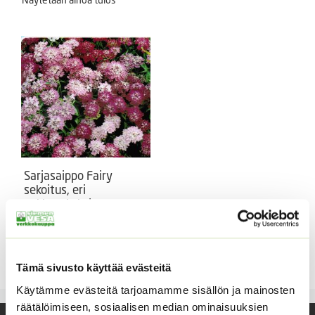
Sarjasaippo Fairy
sekoitus, eri
pakkauskokoja
Iberis umbellata.
Hintaluokka:
1,40
€
–
2,50
€
Sisältää
1,40 €
arvonlisäveron
Tämä sivusto käyttää evästeitä
-
2,50 €
Käytämme evästeitä tarjoamamme sisällön ja mainosten
räätälöimiseen, sosiaalisen median ominaisuuksien