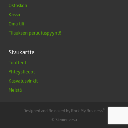
Ostoskori
Kassa
Oma tili
Tilauksen peruutuspyyntö
Sivukartta
Tuotteet
Yhteystiedot
Kasvatusvinkit
Meistä
®
Designed and Released by Rock My Business
© Siemenvesa