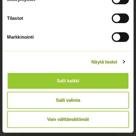
02 631 9700
info@siemenvesa.fi
Tilastot
Keskuskatu 40, Aito kaupan yhteydessä. 38700
Kankaanpää.
Markkinointi
Noutopiste avoinna sopimuksen mukaan ja arkisin 10-
17.
Facebook
Instagram
Näytä tiedot
Tuoteryhmät
Salli kaikki
Osastottomat tuotteet
Salli valinta
Kukkasipulit
Kukkien siemenet
Vain välttämättömät
Lannoitteet
Maanparannusaineet