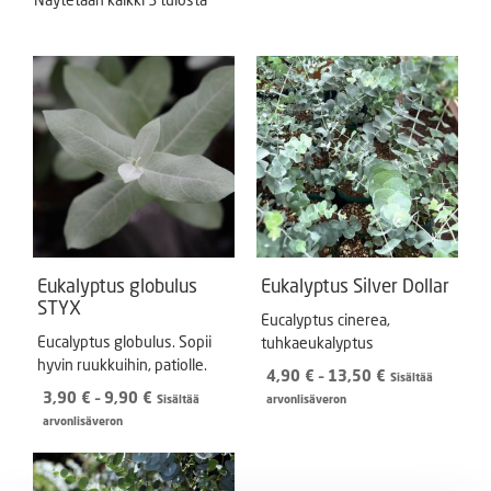
Eukalyptus globulus
Eukalyptus Silver Dollar
STYX
Eucalyptus cinerea,
Eucalyptus globulus. Sopii
tuhkaeukalyptus
hyvin ruukkuihin, patiolle.
Hintaluokka:
4,90
€
–
13,50
€
Sisältää
Hintaluokka:
4,90 €
3,90
€
–
9,90
€
Sisältää
arvonlisäveron
3,90 €
-
arvonlisäveron
-
13,50 €
9,90 €