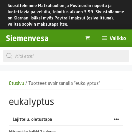
Siirry
Suosittelemme Matkahuollon ja Postnordin nopeita ja
sisältöön
luotettavia palveluita, toimitus
alkaen 3,99.
Sivustollamme
on Klarnan lisäksi myös Paytrail maksut (esivalittuna),
valitse sopivin maksutapa itse.
Siemenvesa
Valikko
Products
search
Etusivu
/ Tuotteet avainsanalla “eukalyptus”
eukalyptus
Näytetään kaikki 3 tulosta