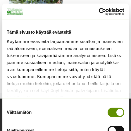
Tämä sivusto käyttää evästeitä
Käytämme evästeitä tarjoamamme sisällön ja mainosten
räätälöimiseen, sosiaalisen median ominaisuuksien
Hopeaeukalyptus
tukemiseen ja kävijämäärämme analysoimiseen. Lisäksi
annospussi
jaamme sosiaalisen median, mainosalan ja analytiikka-
Hopeaeukalyptus ’Gunnii’
alan kumppaneillemme tietoja siitä, miten käytät
Eucalyptus gunnii
sivustoamme. Kumppanimme voivat yhdistää näitä
4,90
€
Sisältää arvonlisäveron
tietoja muihin tietoihin, joita olet antanut heille tai joita on
kerätty, kun olet käyttänyt heidän palvelujaan. Lisätietoa
käyttämistämme evästeistä
Suostumuksen
Yhteystiedot
Välttämätön
valinta
Asiakaspalvelu avoinna arkisin klo 10-17
Mieltymykset