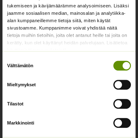
tukemiseen ja kävijämäärämme analysoimiseen. Lisäksi
Yhteystiedot
jaamme sosiaalisen median, mainosalan ja analytiikka-
alan kumppaneillemme tietoja siitä, miten käytät
Asiakaspalvelu avoinna arkisin klo 10-17
sivustoamme. Kumppanimme voivat yhdistää näitä
02 631 9700
tietoja muihin tietoihin, joita olet antanut heille tai joita on
kerätty, kun olet käyttänyt heidän palvelujaan. Lisätietoa
info@siemenvesa.fi
käyttämistämme evästeistä
Keskuskatu 40, Aito kaupan yhteydessä. 38700
Suostumuksen
Kankaanpää.
Välttämätön
valinta
Noutopiste avoinna sopimuksen mukaan ja arkisin 10-
17.
Mieltymykset
Facebook
Instagram
Tilastot
Tuoteryhmät
Markkinointi
Osastottomat tuotteet
Kukkasipulit