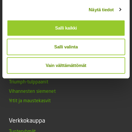
Kukkien siemenet
Näytä tiedot
Lannoitteet
Maanparannusaineet
Salli kaikki
Marjat ja mansikat
Muut siemenet
Salli valinta
Muut tuotteet
Siemenperunat
Vain välttämättömät
Tarvikkeet
Triumph-tulppaanit
Vihannesten siemenet
Yrtit ja maustekasvit
Verkkokauppa
Tuoteryhmät