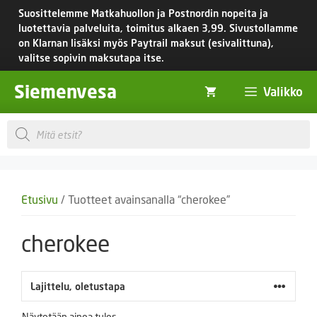
Siirry
Suosittelemme Matkahuollon ja Postnordin nopeita ja
sisältöön
luotettavia palveluita, toimitus
alkaen 3,99.
Sivustollamme
on Klarnan lisäksi myös Paytrail maksut (esivalittuna),
valitse sopivin maksutapa itse.
Siemenvesa
Valikko
Products
search
Etusivu
/ Tuotteet avainsanalla “cherokee”
cherokee
Näytetään ainoa tulos