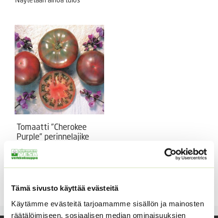
Tomaatti ”Cherokee
Purple” perinnelajike
Solanum lycopersicum
Cherokee Purple
Hintaluokka:
3,60
€
–
17,50
€
Sisältää
3,60 €
arvonlisäveron
Tämä sivusto käyttää evästeitä
-
Käytämme evästeitä tarjoamamme sisällön ja mainosten
17,50 €
räätälöimiseen, sosiaalisen median ominaisuuksien