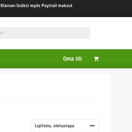
Klarnan lisäksi myös Paytrail maksut
Oma tili
Huonekasvit
Nurmikon siemenet
Viherlannoitus- ja maisemointikasvit