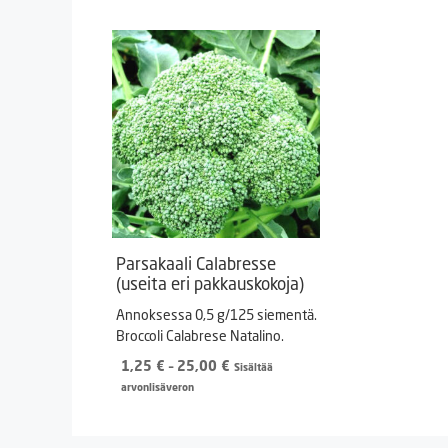
Parsakaali Calabresse
(useita eri pakkauskokoja)
Annoksessa 0,5 g/125 siementä.
Broccoli Calabrese Natalino.
Hintaluokka:
1,25
€
–
25,00
€
Sisältää
1,25 €
arvonlisäveron
-
25,00 €