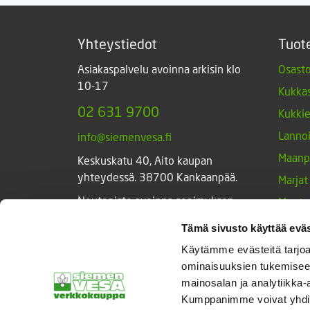
Yhteystiedot
Tuot
Asiakaspalvelu avoinna arkisin klo
Osasto
10-17
Kukkas
02 631 9700
Kukki
Lannoi
info@siemenvesa.fi
Maanp
Keskuskatu 40, Aito kaupan
yhteydessä. 38700 Kankaanpää.
Marjat
Noutopiste avoinna sopimuksen
Muut 
mukaan ja arkisin 10-17.
Muut 
Tämä sivusto käyttää eväs
Facebook
Instagram
Sieme
Käytämme evästeitä tarjoa
ominaisuuksien tukemisee
Tarvik
mainosalan ja analytiikka-
Triump
Kumppanimme voivat yhdistää 