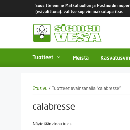
Siirry
Suosittelemme Matkahuollon ja Postnordin nopeita
sisältöön
(esivalittuna), valitse sopivin maksutapa itse.
Tuotteet
Meistä
Kasvatusvin
BIO-luomusiemenet
Yksivu
Etusivu
/ Tuotteet avainsanalla “calabresse”
Tomaatit
Monivu
Salaatit
Kaksiv
calabresse
Istukassipulit
Kukkas
Näytetään ainoa tulos