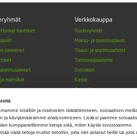
eryhmät
Verkkokauppa
ttomat tuotteet
Tuoteryhmät
ipulit
Maksu- ja toimitustavat
en siemenet
Tilaus- ja sopimusehdot
tteet
Tietosuojaseloste
arannusaineet
Ostoskori
 ja mansikat
Kassa
siemenet
Oma tili
tuotteet
Tilauksen peruutuspyyntö
teitä
nperunat
mamme sisällön ja mainosten räätälöimiseen, sosiaalisen medi
n ja kävijämäärämme analysoimiseen. Lisäksi jaamme sosiaali
keet
alan kumppaneillemme tietoja siitä, miten käytät sivustoamme.
h-tulppaanit
näitä tietoja muihin tietoihin, joita olet antanut heille tai joita 