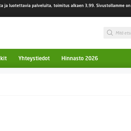
 ja luotettavia palveluita, toimitus
alkaen 3,99.
Sivustollamme on 
Products
search
kit
Yhteystiedot
Hinnasto 2026
otiset kukat
otiset kukat
uotiset kukat
eokset
Ruukut