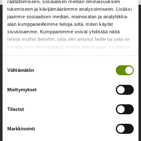
räätälöimiseen, sosiaalisen median ominaisuuksien
tukemiseen ja kävijämäärämme analysoimiseen. Lisäksi
jaamme sosiaalisen median, mainosalan ja analytiikka-
Yhteystiedot
alan kumppaneillemme tietoja siitä, miten käytät
Asiakaspalvelu avoinna arkisin klo 10-17
sivustoamme. Kumppanimme voivat yhdistää näitä
tietoja muihin tietoihin, joita olet antanut heille tai joita on
02 631 9700
kerätty, kun olet käyttänyt heidän palvelujaan. Lisätietoa
info@siemenvesa.fi
käyttämistämme evästeistä
Suostumuksen
Keskuskatu 40, Aito kaupan yhteydessä. 38700
Välttämätön
valinta
Kankaanpää.
Noutopiste avoinna sopimuksen mukaan ja arkisin 10-
Mieltymykset
17.
Facebook
Instagram
Tilastot
Tuoteryhmät
Markkinointi
Osastottomat tuotteet