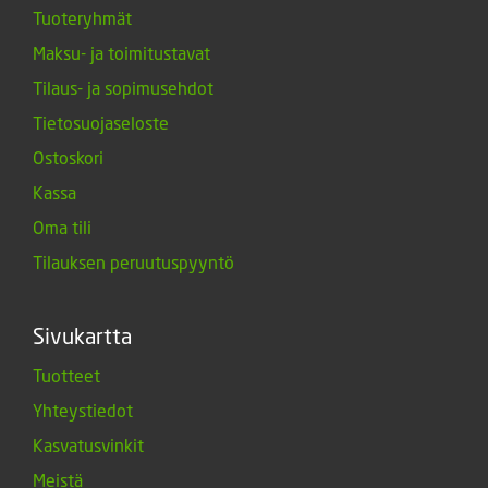
Tuoteryhmät
Maksu- ja toimitustavat
Tilaus- ja sopimusehdot
Tietosuojaseloste
Ostoskori
Kassa
Oma tili
Tilauksen peruutuspyyntö
Sivukartta
Tuotteet
Yhteystiedot
Kasvatusvinkit
Meistä