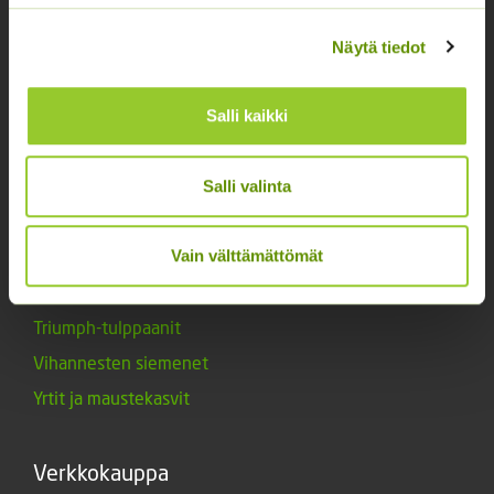
Kukkasipulit
Kukkien siemenet
Näytä tiedot
Lannoitteet
Maanparannusaineet
Salli kaikki
Marjat ja mansikat
Muut siemenet
Salli valinta
Muut tuotteet
Siemenperunat
Vain välttämättömät
Tarvikkeet
Triumph-tulppaanit
Vihannesten siemenet
Yrtit ja maustekasvit
Verkkokauppa