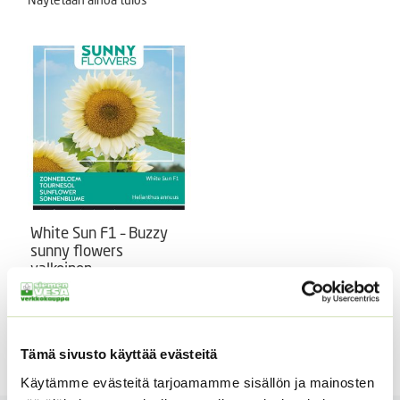
White Sun F1 – Buzzy
sunny flowers
valkoinen
auringonkukka
Helianthus annuus ’White
Sun F1’
Tämä sivusto käyttää evästeitä
6,95
€
Sisältää arvonlisäveron
Käytämme evästeitä tarjoamamme sisällön ja mainosten