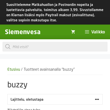
Siirry
Suosittelemme Matkahuollon ja Postnordin nopeita ja
sisältöön
luotettavia palveluita, toimitus
alkaen 3,99.
Sivustollamme
on Klarnan lisäksi myös Paytrail maksut (esivalittuna),
valitse sopivin maksutapa itse.
Siemenvesa
Valikko
Products
search
Etusivu
/ Tuotteet avainsanalla “buzzy”
buzzy
Näytetään ainoa tulos