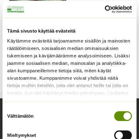
Tämä sivusto käyttää evästeitä
Käytämme evästeitä tarjoamamme sisällön ja mainosten
räätälöimiseen, sosiaalisen median ominaisuuksien
Kääpiönata Buddy
tukemiseen ja kävijämäärämme analysoimiseen. Lisäksi
jaamme sosiaalisen median, mainosalan ja analytiikka-
Festuca valesiaca
alan kumppaneillemme tietoja siitä, miten käytät
Hintaluokka:
4,70
€
–
15,00
€
Sisältää
sivustoamme. Kumppanimme voivat yhdistää näitä
4,70 €
arvonlisäveron
tietoja muihin tietoihin, joita olet antanut heille tai joita on
-
15,00 €
kerätty, kun olet käyttänyt heidän palvelujaan. Lisätietoa
käyttämistämme evästeistä
Suostumuksen
Yhteystiedot
Välttämätön
valinta
Asiakaspalvelu avoinna arkisin klo 10-17
02 631 9700
Mieltymykset