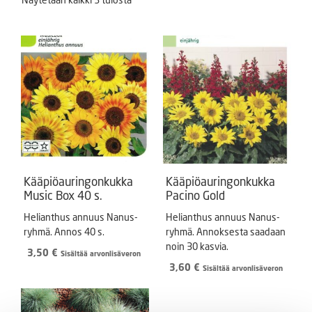
Kääpiöauringonkukka
Kääpiöauringonkukka
Music Box 40 s.
Pacino Gold
Helianthus annuus Nanus-
Helianthus annuus Nanus-
ryhmä. Annos 40 s.
ryhmä. Annoksesta saadaan
noin 30 kasvia.
3,50
€
Sisältää arvonlisäveron
3,60
€
Sisältää arvonlisäveron