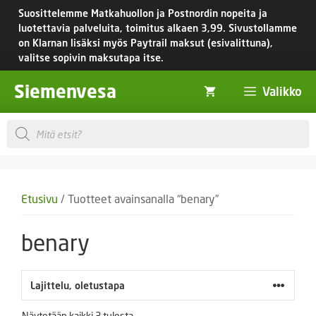
Siirry
Suosittelemme Matkahuollon ja Postnordin nopeita ja
sisältöön
luotettavia palveluita, toimitus
alkaen 3,99.
Sivustollamme
on Klarnan lisäksi myös Paytrail maksut (esivalittuna),
valitse sopivin maksutapa itse.
Siemenvesa
Valikko
Products
search
Etusivu
/ Tuotteet avainsanalla “benary”
benary
Näytetään kaikki 3 tulosta