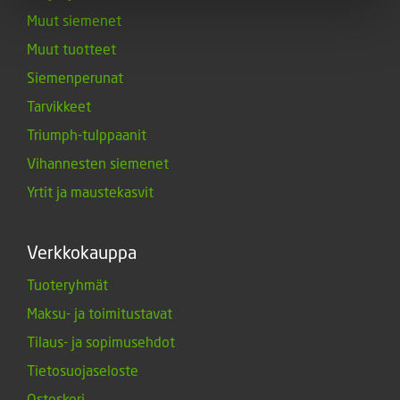
Muut siemenet
Muut tuotteet
Siemenperunat
Tarvikkeet
Triumph-tulppaanit
Vihannesten siemenet
Yrtit ja maustekasvit
Verkkokauppa
Tuoteryhmät
Maksu- ja toimitustavat
Tilaus- ja sopimusehdot
Tietosuojaseloste
Ostoskori