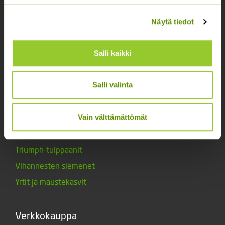
Kukkasipulit
Kukkien siemenet
Näytä tiedot
Lannoitteet
Maanparannusaineet
Salli kaikki
Marjat ja mansikat
Muut siemenet
Salli valinta
Muut tuotteet
Vain välttämättömät
Siemenperunat
Tarvikkeet
Triumph-tulppaanit
Vihannesten siemenet
Yrtit ja maustekasvit
Verkkokauppa