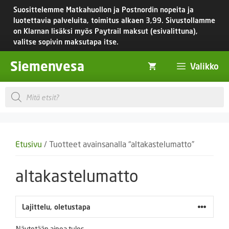
Siirry
Suosittelemme Matkahuollon ja Postnordin nopeita ja
sisältöön
luotettavia palveluita, toimitus
alkaen 3,99.
Sivustollamme
on Klarnan lisäksi myös Paytrail maksut (esivalittuna),
valitse sopivin maksutapa itse.
Siemenvesa
Valikko
Products
search
Etusivu
/ Tuotteet avainsanalla “altakastelumatto”
altakastelumatto
Näytetään ainoa tulos