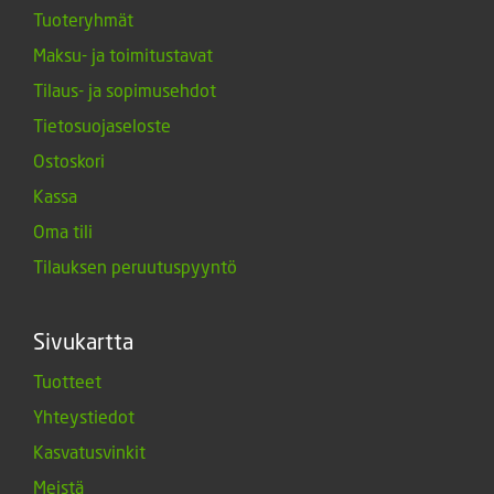
Tuoteryhmät
Maksu- ja toimitustavat
Tilaus- ja sopimusehdot
Tietosuojaseloste
Ostoskori
Kassa
Oma tili
Tilauksen peruutuspyyntö
Sivukartta
Tuotteet
Yhteystiedot
Kasvatusvinkit
Meistä