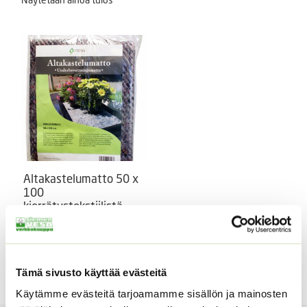
Altakastelumatto 50 x
100
kierrätystekstiilistä
50 x 100 kokoinen
altakastelumatto, voi leikata
pienemmäksi.
Tämä sivusto käyttää evästeitä
4,95
€
Sisältää arvonlisäveron
Käytämme evästeitä tarjoamamme sisällön ja mainosten