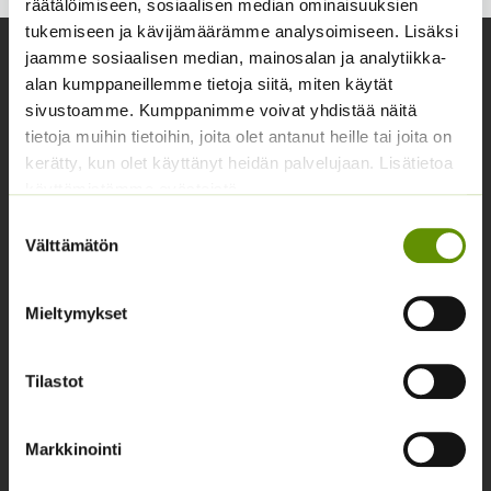
räätälöimiseen, sosiaalisen median ominaisuuksien
tukemiseen ja kävijämäärämme analysoimiseen. Lisäksi
jaamme sosiaalisen median, mainosalan ja analytiikka-
Yhteystiedot
alan kumppaneillemme tietoja siitä, miten käytät
Asiakaspalvelu avoinna arkisin klo 10-17
sivustoamme. Kumppanimme voivat yhdistää näitä
tietoja muihin tietoihin, joita olet antanut heille tai joita on
02 631 9700
kerätty, kun olet käyttänyt heidän palvelujaan. Lisätietoa
info@siemenvesa.fi
käyttämistämme evästeistä
Suostumuksen
Keskuskatu 40, Aito kaupan yhteydessä. 38700
Välttämätön
valinta
Kankaanpää.
Noutopiste avoinna sopimuksen mukaan ja arkisin 10-
Mieltymykset
17.
Facebook
Instagram
Tilastot
Tuoteryhmät
Markkinointi
Osastottomat tuotteet